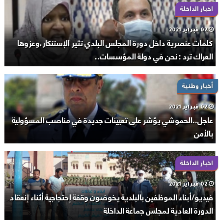
اخبار الداخلة
02 فبراير 2021
كلمات عنصرية داخل دورة المجلس البلدي تثير الإستنكار،وعزوها
العراك ترد : نحن في دولة المؤسسات..
أخبار وطنية
02 فبراير 2021
عاجل..الحموشي يؤشر على تعيينات جديدة في مناصب المسؤولية
بالأمن
اخبار الداخلة
02 فبراير 2021
فيديو/أبناء الموظفين بالبلدية يخوضون وقفة إحتجاجية أثناء إنعقاد
الدورة العادية لمجلس جماعة الداخلة