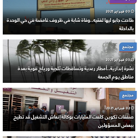
03 فبراير 2021
طاحت جابو ليها لفقيه..وفاة شابة في ظروف غامضة في حي الوحدة
بالداخلة
مجتمع
03 فبراير 2021
نشرة إنذارية..أمطار رعدية وتساقطات ثلجية ورياح قوية بعدة
مناطق يوم الجمعة
مجتمع
02 فبراير 2021
صفقات تكوين كلفت المليارات بوكالة إنعاش التشغيل قد تطيح
ببعض المسؤولين