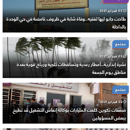
03 فبراير 2021
طاحت جابو ليها لفقيه..وفاة شابة في ظروف غامضة في حي الوحدة
بالداخلة
مجتمع
03 فبراير 2021
نشرة إنذارية..أمطار رعدية وتساقطات ثلجية ورياح قوية بعدة
مناطق يوم الجمعة
مجتمع
02 فبراير 2021
صفقات تكوين كلفت المليارات بوكالة إنعاش التشغيل قد تطيح
ببعض المسؤولين