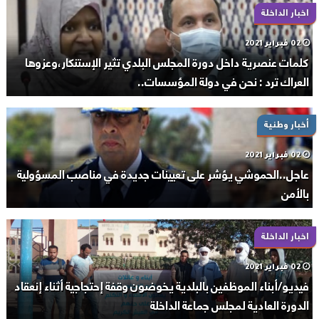
اخبار الداخلة
02 فبراير 2021
كلمات عنصرية داخل دورة المجلس البلدي تثير الإستنكار،وعزوها
العراك ترد : نحن في دولة المؤسسات..
أخبار وطنية
02 فبراير 2021
عاجل..الحموشي يؤشر على تعيينات جديدة في مناصب المسؤولية
بالأمن
اخبار الداخلة
02 فبراير 2021
فيديو/أبناء الموظفين بالبلدية يخوضون وقفة إحتجاجية أثناء إنعقاد
الدورة العادية لمجلس جماعة الداخلة