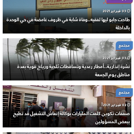
03 فبراير 2021
طاحت جابو ليها لفقيه..وفاة شابة في ظروف غامضة في حي الوحدة
بالداخلة
مجتمع
03 فبراير 2021
نشرة إنذارية..أمطار رعدية وتساقطات ثلجية ورياح قوية بعدة
مناطق يوم الجمعة
مجتمع
02 فبراير 2021
صفقات تكوين كلفت المليارات بوكالة إنعاش التشغيل قد تطيح
ببعض المسؤولين