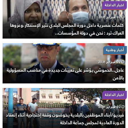
اخبار الداخلة
02 فبراير 2021
كلمات عنصرية داخل دورة المجلس البلدي تثير الإستنكار،وعزوها
العراك ترد : نحن في دولة المؤسسات..
أخبار وطنية
02 فبراير 2021
عاجل..الحموشي يؤشر على تعيينات جديدة في مناصب المسؤولية
بالأمن
اخبار الداخلة
02 فبراير 2021
فيديو/أبناء الموظفين بالبلدية يخوضون وقفة إحتجاجية أثناء إنعقاد
الدورة العادية لمجلس جماعة الداخلة