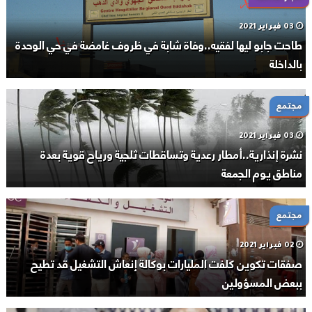
03 فبراير 2021
طاحت جابو ليها لفقيه..وفاة شابة في ظروف غامضة في حي الوحدة
بالداخلة
مجتمع
03 فبراير 2021
نشرة إنذارية..أمطار رعدية وتساقطات ثلجية ورياح قوية بعدة
مناطق يوم الجمعة
مجتمع
02 فبراير 2021
صفقات تكوين كلفت المليارات بوكالة إنعاش التشغيل قد تطيح
ببعض المسؤولين