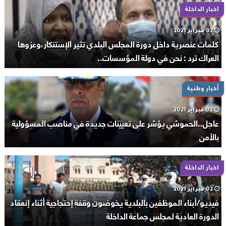
اخبار الداخلة
02 فبراير 2021
كلمات عنصرية داخل دورة المجلس البلدي تثير الإستنكار،وعزوها
العراك ترد : نحن في دولة المؤسسات..
أخبار وطنية
02 فبراير 2021
عاجل..الحموشي يؤشر على تعيينات جديدة في مناصب المسؤولية
بالأمن
اخبار الداخلة
02 فبراير 2021
فيديو/أبناء الموظفين بالبلدية يخوضون وقفة إحتجاجية أثناء إنعقاد
الدورة العادية لمجلس جماعة الداخلة