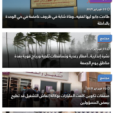
03 فبراير 2021
طاحت جابو ليها لفقيه..وفاة شابة في ظروف غامضة في حي الوحدة
بالداخلة
مجتمع
03 فبراير 2021
نشرة إنذارية..أمطار رعدية وتساقطات ثلجية ورياح قوية بعدة
مناطق يوم الجمعة
مجتمع
02 فبراير 2021
صفقات تكوين كلفت المليارات بوكالة إنعاش التشغيل قد تطيح
ببعض المسؤولين