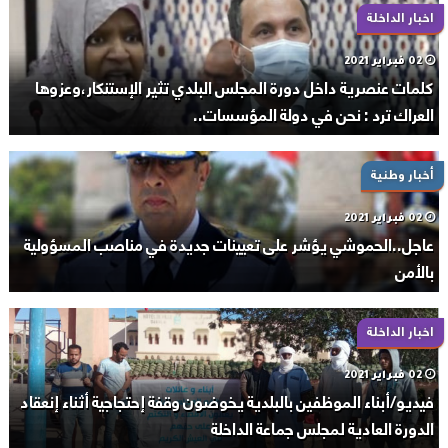
اخبار الداخلة
02 فبراير 2021
كلمات عنصرية داخل دورة المجلس البلدي تثير الإستنكار،وعزوها
العراك ترد : نحن في دولة المؤسسات..
أخبار وطنية
02 فبراير 2021
عاجل..الحموشي يؤشر على تعيينات جديدة في مناصب المسؤولية
بالأمن
اخبار الداخلة
02 فبراير 2021
فيديو/أبناء الموظفين بالبلدية يخوضون وقفة إحتجاجية أثناء إنعقاد
الدورة العادية لمجلس جماعة الداخلة