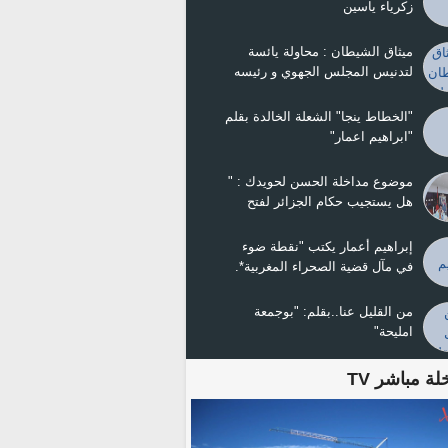
زكرياء ياسين
ميثاق الشيطان : محاولة يائسة
لتدنيس المجلس الجهوي و رئيسه
ولد ينجا
"الخطاط ينجا" الشعلة الخالدة بقلم
"ابراهيم اعمار"
موضوع مداخلة الحسن لحويدك : "
هل يستجيب حكام الجزائر لفتح
الحدود ومصالحة الجيران ؟
إبراهيم أعمار يكتب "نقطة ضوء
في مآل قضية الصحراء المغربية*.
من القليل عنا..بقلم: "بوجمعة
امليحة"
لة مباشر TV