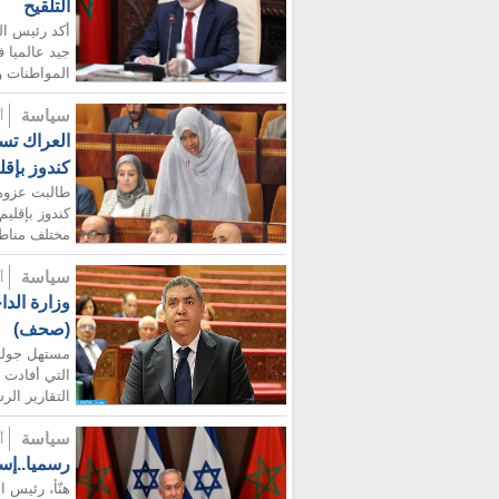
التلقيح
أكد رئيس ال
جيد عالميا 
المواطنات وا
سياسة
أضيف
العراك تسا
كندوز بإق
طالبت عزوها 
كندوز بإقلي
مختلف مناطق
سياسة
أضيف
وزارة الد
(صحف)
التي أفادت 
التقارير الر
سياسة
أضيف
رسميا..إس
هنّأ، رئيس ا