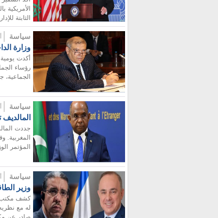
الأمريكية ب
الثابتة للإدار
سياسة
أضيف
وزارة الدا
أكدت يومية 
رؤساء الجما
الجماعية، جد
سياسة
أضيف
المالديف ت
جددت المالد
المغربية. وق
المؤتمر الوز
سياسة
أضيف
وزير الطاق
كشف مكتب وز
له مع نظريه 
صادر عن مكت