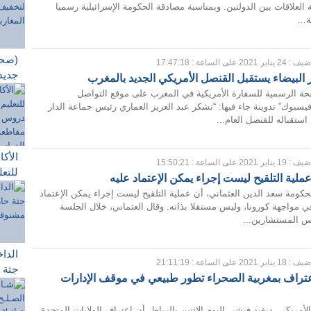
ة العلاقات بين الدولتين. وبمناسبة مصادقة الحكومة الإسرائيلية رسميا
...
(صحف
 : 24 يناير 2021 على الساعة : 17:47:18
جديد
 البيضاء يستقبل القنصل الأمريكي الجديد بالمغرب
الحج
 الرسمیة للسفارة الأمریكیة في المغرب على موقع التواصل
المغا
فیسبوك” تدوینة جاء فیها: “نشكر عبد العزيز العماري رئيس جماعة الدار
استقباله للقنصل العام...
20 يونيو
الأكا
 : 19 يناير 2021 على الساعة : 15:50:21
للتع
عملية التلقيح ليست إجراء يمكن الإعتماد عليه
تجرب
حكومة سعد الدين العثماني، أن عملية التلقيح ليست إجراء يمكن الإعتماد
التع
ي مواجهة كورونا، وليس مستقلا بذاته. وقال العثماني، خلال الجلسة
التل
س المستشارين...
الدر
الداخ
 : 18 يناير 2021 على الساعة : 21:11:19
جثة 
عتراف بمغربية الصحراء تطور طبيعي في موقف الإدارات
صناع
الصن
لأمريكي، ديفيد فيشر، اليوم الاثنين بالرباط، أن اعتراف الولايات المتحدة