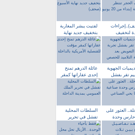
)..إجراءات
لفتيت يبشر المغاربة
ة لتخفيف
بتخفيف جديد نهاية
ر تنتظر
الأسبوع (صحف)
ربة إبتداء من
ديميات الجهوية
عائلة الدرهم تمنح
ليم تقر بفشل
إحدى عقاراتها كمقر
ة دروس
مؤقت للقنصلية
ويض بعد مقاطعة
الأمريكية بالداخلة
اميد للحصص
اسية
لة.. العثور على
السلطات المحلية
حارس وحدة
تفشل في تحرير
ية مشنوقا بحي
الملك العمومي
اعي
بمدينة الداخلة