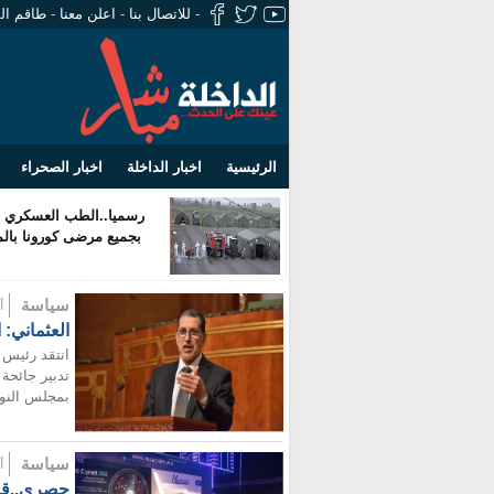
-
للاتصال بنا
-
اعلن معنا
-
طاقم ال
الرئيسية
اخبار الداخلة
اخبار الصحراء
رسميا..الطب العسكري ي
بجميع مرضى كورونا بال
سياسة
أضيف
العثماني: 
انتقد رئيس 
تدبير جائحة 
بمجلس النوا
سياسة
أضيف
حصري..قريب