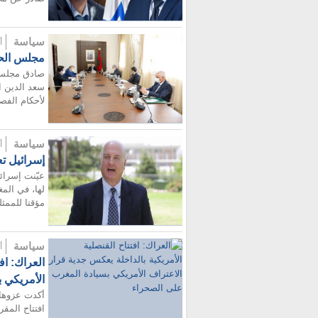
سياسة
أضيف
مجلس الحك
صادق مجلس ا
سعد الدين ا
لأحكام الفصل 92 من الدستور. وأ
سياسة
أضيف
إسرائيل تع
عيّنت إسرائي
لها، في المغ
مؤقتا للممثلي
سياسة
أضيف
العراك: اف
الأمريكي 
أكدت عزوها ا
افتتاح المقر