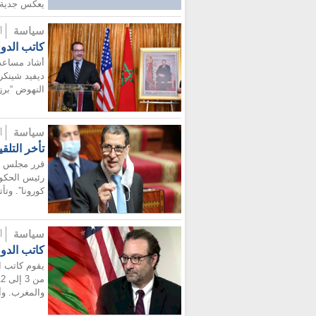
يعكس جدية ق
سياسة
أضيف
كاتب الدول
أشاد مساعد 
ديفيد شينكر
النهوض “برز
سياسة
أضيف
تأخر التلق
رئيس الحكوم
كورونا”. وتأ
سياسة
أضيف
كاتب الدو
يقوم كاتب ا
والمغرب. وأ