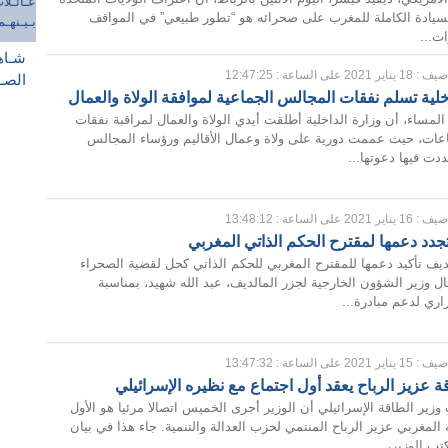
السيادة الكاملة للمغرب على صحرائه هو “تطور طبيعي” في المواقف
ات...
شـاهـ
 : 18 يناير 2021 على الساعة : 12:47:25
الصـل
خلية تسلم نفقات المجالس الجماعية لموافقة الولاة والعمال
عـائـ
المساء، أن وزارة الداخلية أطلقت أيدي الولاة والعمال لمراقبة نفقات
بـيـن
عات، حيث عممت دورية على ولاة وعمال الأقاليم ورؤساء المجالس
بـالـ
دت فيها دعوتها...
 : 16 يناير 2021 على الساعة : 13:48:12
جدد دعمها لمقترح الحكم الذاتي المغربي
يف تأكيد دعمها للمقترح المغربي للحكم الذاتي كحل لقضية الصحراء
ال وزير الشؤون الخارجية لجزر المالديف، عبد الله شهيد، بمناسبة
اري لدعم مبادرة...
 : 15 يناير 2021 على الساعة : 13:47:32
ة عزيز الرباح يعقد أول اجتماع مع نظيره الإسرائيلي
ير الطاقة الإسرائيلي أن الوزير أجرى الخميس اتصالا مرئيا هو الأول
المغربي عزيز الرباح المنتمي لحزب العدالة والتنمية. جاء هذا في بيان
ب الوزير،...