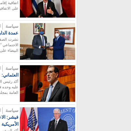
اتفاقية إقام
على الاتفاقية
سياسة
أضيف
عمدة الدار
نشرت الصفحة
الاجتماعي “
البيضاء على 
سياسة
أضيف
العثماني: 
أكد رئيس ال
عليه وحده ف
العامة بمجل
سياسة
أضيف
فيشر: الا
الأمريكية
أكد السفير ا