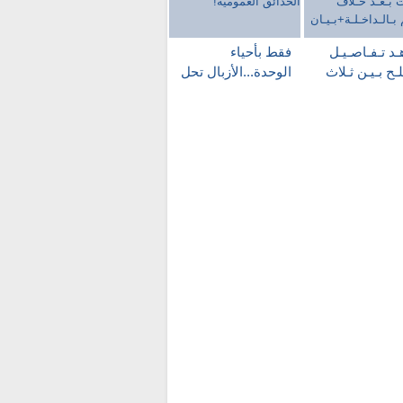
د تـفـاصـيـل
فقط بأحياء
ـح بـيـن ثـلاث
الوحدة...الأزبال تحل
لات بـعـد خـلاف
محل الحدائق
هـم
العمومية!
داخـلـة+بـيـان