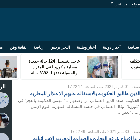
موقع
-
من نحن ؟
سياسة
أخبار دولية
أخبار وطنية
البحر بريس
رياضة
تقافة وفن
مج
تكلف
عاجل..تسجيل 124 حالة جديدة
مغرب
مصابة بـكورونا في المغرب
والحصيلة تقفز لـ 3692 حالة
الر
 : 01 فبراير 2021 على الساعة : 17:22:14
الذين طالبوا الحكومة بالاستقالة عليهم الاعتذار للمغاربة
الحكومة، سعد الدين العثماني من وصفهم بـ “متهمي الحكومة بالعجز” في
“كورونا”. وقال العثماني في جلسة المساءلة الشهرية اليوم الإثنين
ب : “بعض...
 : 30 يناير 2021 على الساعة : 17:22:49
ا إفتتاح غرفة التجارة والصناعة المغربية الإسرائيلية