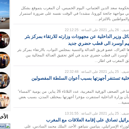
حكومة سعد الدين العثماني، اليوم الخميس، أن المغرب يتموقع بشكل
في مواجهة جائحة كورونا، مشددا في الوقت نفسه على ضرورة استمرار
شاه
لمواطنين بالالتزام...
 : 26 يناير 2021 على الساعة : 22:12:25
ئل وزير الداخلية عن مجهودات وزارته للارتقاء بمركز بئر
ليم أوسرد الى قطب حضري جديد
العراك، عضو فريق العدالة والتنمية بمجلس النواب، بالارتقاء بمركز بئر
م أوسرد الى قطب حضري جديد في أفق تحقيق العدالة المجالية بين
 المغرب في اطار...
 : 25 يناير 2021 على الساعة : 22:32:48
اخلية تستنفر أجهزتها بسبب أعوان السلطة المفصولين
مستهل جولتنا في الصحف الورقية المغربية، عدد الثلاثاء 26 يناير، من يومية “المساء”
بأن وزارة الداخلية استنفرت مؤخرا أجهزتها بمختلف المدن، بسبب بعض
سمية...
 : 25 يناير 2021 على الساعة : 13:31:55
الأخ
رائيل تصادق على إقامة العلاقات مع المغرب
لوزراء الإسرائيلي، بنيامين نتنياهو، الأحد، الملك محمد السادس، على