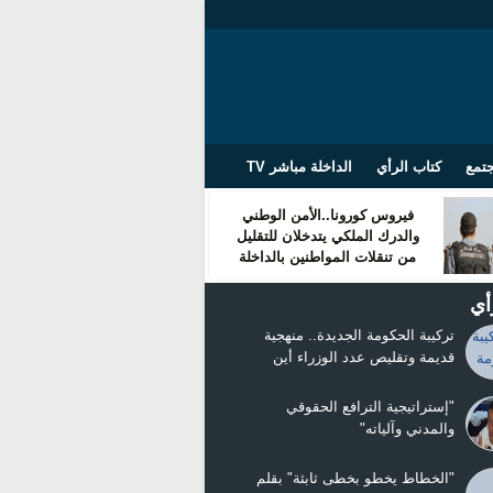
تمع
كتاب الرأي
الداخلة مباشر TV
فيروس كورونا..الأمن الوطني
والدرك الملكي يتدخلان للتقليل
من تنقلات المواطنين بالداخلة
أي
تركيبة الحكومة الجديدة.. منهجية
قديمة وتقليص عدد الوزراء أين
التغيير!!!
"إستراتيجية الترافع الحقوقي
والمدني وآلياته"
"الخطاط يخطو بخطى ثابثة" بقلم