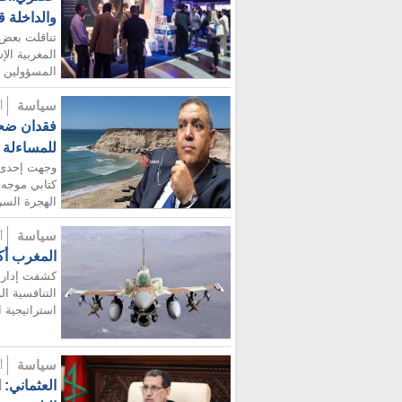
والداخلة ق
تناقلت بعض 
المغربية ال
المسؤولين ال
سياسة
أضيف
فقدان ضحاي
للمساءلة
وجهت إحدى ا
كتابي موجه 
الهجرة السر
سياسة
أضيف
المغرب أكب
كشفت إدارة 
التنافسية ال
استراتيجية ا
سياسة
أضيف
العثماني: