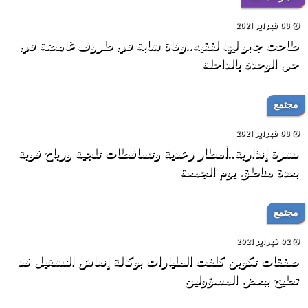
03 فبراير 2021
طاحت جابو ليها لفقيه..وفاة شابة في ظروف غامضة في
حي الوحدة بالداخلة
مجتمع
03 فبراير 2021
نشرة إنذارية..أمطار رعدية وتساقطات ثلجية ورياح قوية
بعدة مناطق يوم الجمعة
مجتمع
02 فبراير 2021
صفقات تكوين كلفت المليارات بوكالة إنعاش التشغيل قد
تطيح ببعض المسؤولين