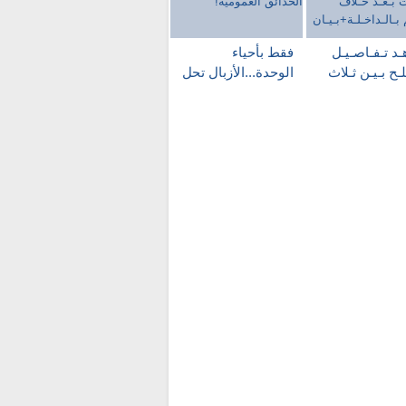
د تـفـاصـيـل
فقط بأحياء
ـح بـيـن ثـلاث
الوحدة...الأزبال تحل
لات بـعـد خـلاف
محل الحدائق
هـم
العمومية!
داخـلـة+بـيـان