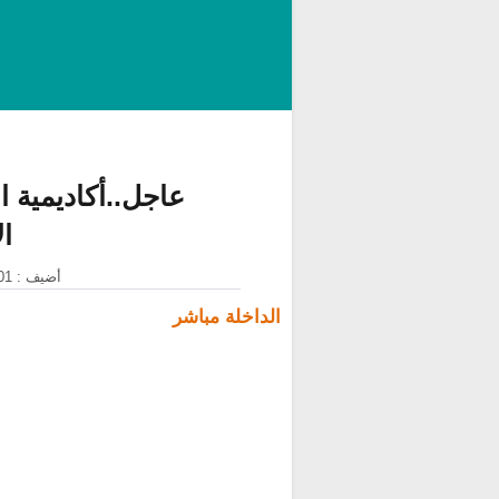
عاجل..أكاديمية ا
ال
أضيف : 01 فبراير 2021 على الساعة : 23:57:09
الداخلة مباشر