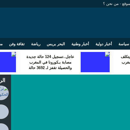
موقع
-
من نحن ؟
سياسة
أخبار دولية
أخبار وطنية
البحر بريس
رياضة
تقافة وفن
مج
تكلف
عاجل..تسجيل 124 حالة جديدة
مغرب
مصابة بـكورونا في المغرب
والحصيلة تقفز لـ 3692 حالة
الر