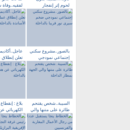
لحوم إثر إنفجار
لفقيه..وفاة 
قادوس للصرف
ظروف غامض
الصحي داخل المجازر
حي الوحدة با
البلدية بالداخلة
بالصور..مشروع سكني
عاجل..أكاديمي
إجتماعي نمودجي
تعلن إنطلاق 
ضخم سيرى نور قريبا
تلقيح الأساتذ
بالداخلة
بالداخلة
السيبة..شخص يقتحم
بلاغ : إنقطاع 
طائرة على متنها والي
الكهربائي عن
الجهة بمطار الداخلة
الأحياء بالداخ