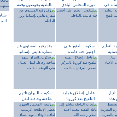
شابة في
دورة المجلس البلدي
بالبلدية يخوضون وقفة
ة في
تثير الإستنكار،وعزوها
إحتجاجية أثناء إنعقاد
شـاهـ
لداخلة
العراك ترد : نحن في
الدورة العادية لمجلس
الصـل
دولة المؤسسات..
جماعة الداخلة
عـائـ
بـيـن
بـالـ
ة التعليم
سكوب..العثور على
وفد رفيع المستوى عن
عملية
أجنبي جثة هامدة
سفارة هايتي بإسبانيا
ة
بالداخلة
يزور الداخلة
التيار
عاجل..إنطلاق عملية
سكوب..النيران تلتهم
 هذه
التلقيح ضد كورونا
شاحنة وحافلة لنقل
لة
بالمركز الصحي
العمال بحي النهضة
العرفان بالداخلة
بالداخلة