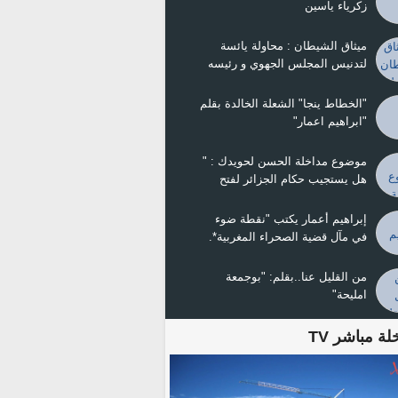
زكرياء ياسين
ميثاق الشيطان : محاولة يائسة
لتدنيس المجلس الجهوي و رئيسه
ولد ينجا
"الخطاط ينجا" الشعلة الخالدة بقلم
"ابراهيم اعمار"
موضوع مداخلة الحسن لحويدك : "
هل يستجيب حكام الجزائر لفتح
الحدود ومصالحة الجيران ؟
إبراهيم أعمار يكتب "نقطة ضوء
في مآل قضية الصحراء المغربية*.
من القليل عنا..بقلم: "بوجمعة
امليحة"
لة مباشر TV