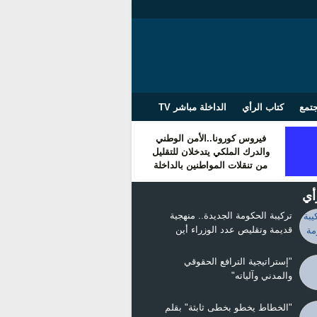
تمع
كتاب الرأي
الداخلة مباشر TV
فيروس كورونا..الأمن الوطني
والدرك الملكي يتدخلان للتقليل
من تنقلات المواطنين بالداخلة
أي
تركيبة الحكومة الجديدة.. منهجية
قديمة وتقليص عدد الوزراء أين
التغيير!!!
"إستراتيجية الترافع الحقوقي
والمدني وآلياته"
"الخطاط يخطو بخطى ثابثة" بقلم