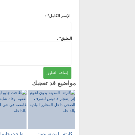
: *الإسم الكامل
: *التعليق
مواضيع قد تعجبك
كارثة..المدينة بدون
طاحت جابو لي