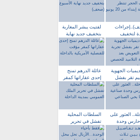
)..إجراءات
لفتيت يبشر المغاربة
ة لتخفيف
بتخفيف جديد نهاية
ر تنتظر
الأسبوع (صحف)
ربة إبتداء من
ديميات الجهوية
عائلة الدرهم تمنح
ليم تقر بفشل
إحدى عقاراتها كمقر
ة دروس
مؤقت للقنصلية
ويض بعد مقاطعة
الأمريكية بالداخلة
اميد للحصص
اسية
لة.. العثور على
السلطات المحلية
حارس وحدة
تفشل في تحرير
ية مشنوقا بحي
الملك العمومي
اعي
بمدينة الداخلة