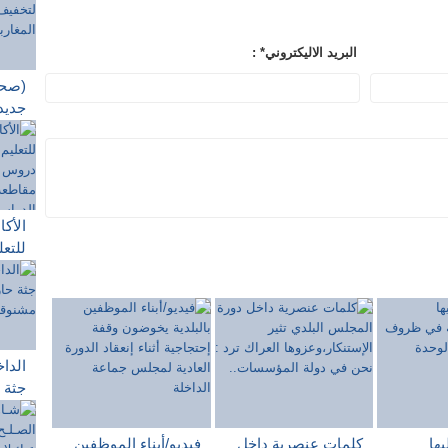
: *البريد الاليكتروني
(صحف
جديد
الحج
المغا
20 يونيو
الأكا
للتع
تجرب
التع
التل
الدر
الداخ
جثة 
صناع
الصن
ها
كلمات عنصرية داخل
فيديو/أبناء الموظفين