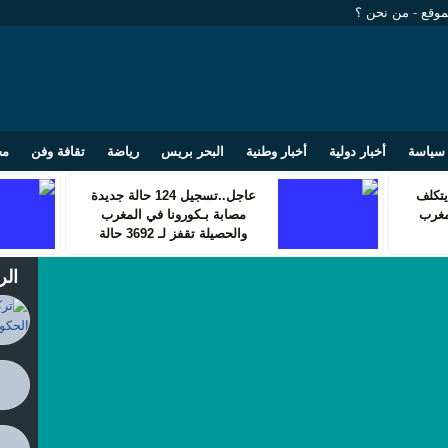
موقع
-
من نحن ؟
سياسة
أخبار دولية
أخبار وطنية
البحر بريس
رياضة
تقافة وفن
مج
تكلف
عاجل..تسجيل 124 حالة جديدة
مغرب
مصابة بـكورونا في المغرب
والحصيلة تقفز لـ 3692 حالة
الر