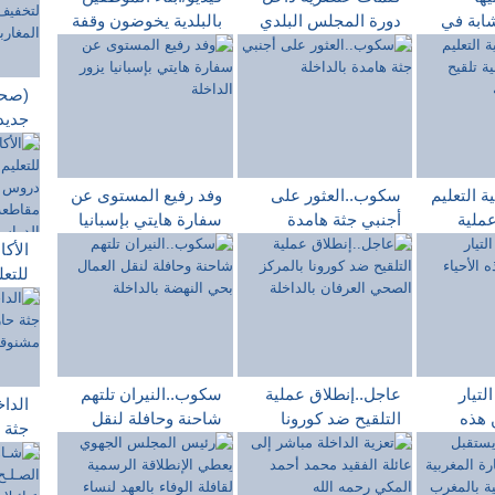
شابة في
دورة المجلس البلدي
بالبلدية يخوضون وقفة
ة في
تثير الإستنكار،وعزوها
إحتجاجية أثناء إنعقاد
لداخلة
العراك ترد : نحن في
الدورة العادية لمجلس
دولة المؤسسات..
جماعة الداخلة
(صحف
جديد
الحج
المغا
20 يونيو
ة التعليم
سكوب..العثور على
وفد رفيع المستوى عن
عملية
أجنبي جثة هامدة
سفارة هايتي بإسبانيا
ة
بالداخلة
يزور الداخلة
الأكا
للتع
تجرب
التع
التل
الدر
التيار
عاجل..إنطلاق عملية
سكوب..النيران تلتهم
الداخ
 هذه
التلقيح ضد كورونا
شاحنة وحافلة لنقل
جثة 
لة
بالمركز الصحي
العمال بحي النهضة
صناع
العرفان بالداخلة
بالداخلة
الصن