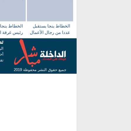
الخطاط ينجا يستقبل
الخطاط ينجا
عددا من رجال الأعمال
رئيس غرفة ال
المغاربة والفرنسيين
المغربية الإفر
تص
البرازيلية با
الر
أخب
تق
جميع حقوق النشر محفوظة 2019