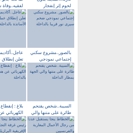
لحوم إثر إنفجار
لفقيه..وفاة 
قادوس للصرف
ظروف غامض
الصحي داخل المجازر
حي الوحدة با
البلدية بالداخلة
بالصور..مشروع سكني
عاجل..أكاديمي
إجتماعي نمودجي
تعلن إنطلاق 
ضخم سيرى نور قريبا
تلقيح الأساتذ
بالداخلة
بالداخلة
السيبة..شخص يقتحم
بلاغ : إنقطاع 
طائرة على متنها والي
الكهربائي عن
الجهة بمطار الداخلة
الأحياء بالداخ