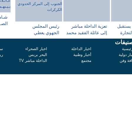
شـاهـ
الصـل
 يستقبل
تعزية الداخلة مباشر
رئيس المجلس
عـائـ
تجارة
إلى عائلة الفقيد محمد
الجهوي يعطي
بـيـن
يقية
أحمد المكي رحمه الله
الإنطلاقة الرسمية
نيفات
بـالـ
لمغرب
لقافلة الوفاء بالعهد
ئيسية
اخبار الداخلة
اخبار الصحراء
سي
لنساء الجنوب إلى
ار دولية
أخبار وطنية
البحر بريس
ري
المركز الحدودي
افة وفن
مجتمع
الداخلة مباشر TV
الكركرات