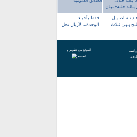
د تـفـاصـيـل
فقط بأحياء
ـح بـيـن ثـلاث
الوحدة...الأزبال تحل
لات بـعـد خـلاف
محل الحدائق
هـم
العمومية!
داخـلـة+بـيـان
الموقع من تطوير و
اسة
تصميم
اضة