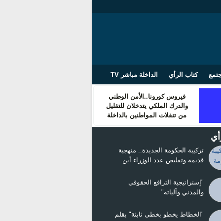
تمع
كتاب الرأي
الداخلة مباشر TV
فيروس كورونا..الأمن الوطني
والدرك الملكي يتدخلان للتقليل
من تنقلات المواطنين بالداخلة
أي
تركيبة الحكومة الجديدة.. منهجية
قديمة وتقليص عدد الوزراء أين
التغيير!!!
"إستراتيجية الترافع الحقوقي
والمدني وآلياته"
"الخطاط يخطو بخطى ثابثة" بقلم