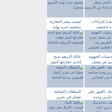
)..إجراءات
لفتيت يبشر المغاربة
ة لتخفيف
بتخفيف جديد نهاية
ر تنتظر
الأسبوع (صحف)
ربة إبتداء من
ديميات الجهوية
عائلة الدرهم تمنح
ليم تقر بفشل
إحدى عقاراتها كمقر
ة دروس
مؤقت للقنصلية
ويض بعد مقاطعة
الأمريكية بالداخلة
اميد للحصص
اسية
لة.. العثور على
السلطات المحلية
حارس وحدة
تفشل في تحرير
ية مشنوقا بحي
الملك العمومي
اعي
بمدينة الداخلة