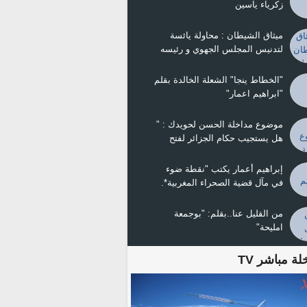
زكرياء ياسين
ميثاق الشيطان : محاولة يائسة
لتدنيس المجلس الجهوي و رئيسه
ولد ينجا
"الخطاط ينجا" الشعلة الخالدة بقلم
"ابراهيم اعمار"
موضوع مداخلة الحسن لحويدك : "
هل يستجيب حكام الجزائر لفتح
الحدود ومصالحة الجيران ؟
إبراهيم أعمار يكتب "نقطة ضوء
في مآل قضية الصحراء المغربية*.
من القليل عنا..بقلم: "بوجمعة
امليحة"
لة مباشر TV