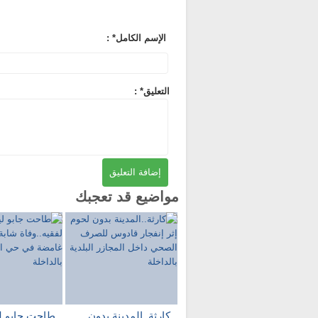
: *الإسم الكامل
: *التعليق
مواضيع قد تعجبك
كارثة..المدينة بدون
طاحت جابو لي