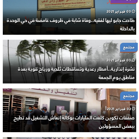
03 فبراير 2021
طاحت جابو ليها لفقيه..وفاة شابة في ظروف غامضة في حي الوحدة
بالداخلة
مجتمع
03 فبراير 2021
نشرة إنذارية..أمطار رعدية وتساقطات ثلجية ورياح قوية بعدة
مناطق يوم الجمعة
مجتمع
02 فبراير 2021
صفقات تكوين كلفت المليارات بوكالة إنعاش التشغيل قد تطيح
ببعض المسؤولين