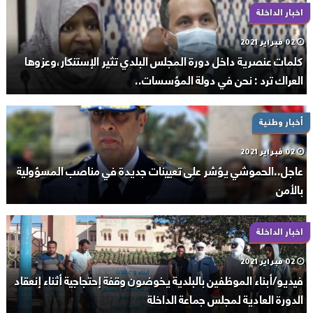
اخبار الداخلة
02 فبراير 2021
كلمات عنصرية داخل دورة المجلس البلدي تثير الإستنكار،وعزوها
العراك ترد : نحن في دولة المؤسسات..
أخبار وطنية
02 فبراير 2021
عاجل..الحموشي يؤشر على تعيينات جديدة في مناصب المسؤولية
بالأمن
اخبار الداخلة
02 فبراير 2021
فيديو/أبناء الموظفين بالبلدية يخوضون وقفة إحتجاجية أثناء إنعقاد
الدورة العادية لمجلس جماعة الداخلة