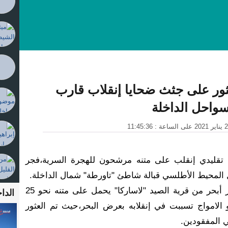
عثور على جثث ضحايا إنقلاب قارب
واحل الداخلة
تقليدي إنقلب على متنه مرشحون للهجرة السرية،فجر
ورجحت مصادرنا أن القارب المذكور أبحر من قرية الصيد "لاساركا" يحمل على متنه نحو 25
الداخ
 الامواج تسببت في إنقلابه بعرض البحر،حيث تم العثور
 المفقودين.