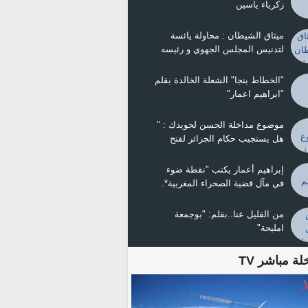
زكرياء ياسين
ميثاق الشيطان : محاولة يائسة
لتدنيس المجلس الجهوي و رئيسه
ولد ينجا
"الخطاط ينجا" الشعلة الخالدة بقلم
"ابراهيم اعمار"
موضوع مداخلة الحسن لحويدك : "
هل يستجيب حكام الجزائر لفتح
الحدود ومصالحة الجيران ؟
إبراهيم أعمار يكتب "نقطة ضوء
في مآل قضية الصحراء المغربية*.
من القليل عنا..بقلم: "بوجمعة
امليحة"
لة مباشر TV