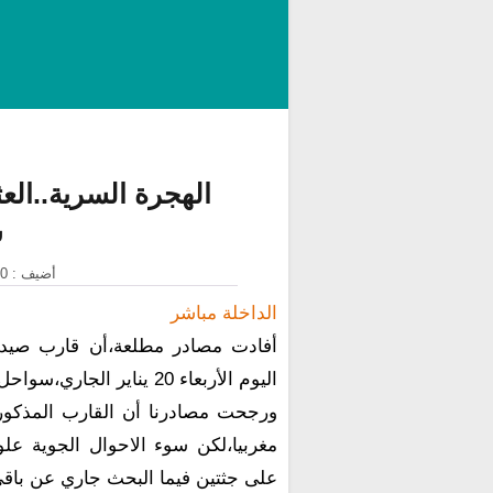
الهجرة السرية..ال
س
أضيف : 20 يناير 2021 على الساعة : 11:45:36
الداخلة مباشر
أفادت مصادر مطلعة،أن قارب صيد 
اليوم الأربعاء 20 يناير الجاري،سواحل المحيط الأطلسي قبالة شاطئ "تاورطة" شمال الداخلة.
مغربيا،لكن سوء الاحوال الجوية علو
على جثتين فيما البحث جاري عن باقي