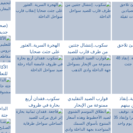
(صحف
جديد
الحج
ئ تلاحق
سكوب..إنتشال جثتين
الهجرة السرية..العثور
المغا
من طرف قارب للصيد
على جثث ضحايا
20 يونيو
مخالفين
سواحل الداخلة
إنقلاب قارب سواحل
ة
الداخلة
الأكا
للتع
تجرب
التع
التل
..إنقاذ
قوارب الصيد التقليدي
سكوب..فقدان أربع
الدر
ن بينهم
ممنوعة من الإبحار
بحارة في ظروف
الداخ
لداخلة
بسواحل جهة الداخلة
غامضة أثناء رحلة صيد
جثة 
وادي الذهب
سواحل الداخلة
صناع
الصن