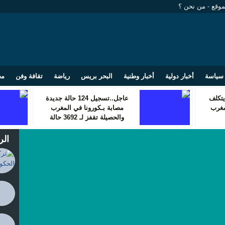
موقع
-
من نحن ؟
سياسة
أخبار دولية
أخبار وطنية
البحر بريس
رياضة
تقافة وفن
مج
تكلف
عاجل..تسجيل 124 حالة جديدة
مغرب
مصابة بـكورونا في المغرب
والحصيلة تقفز لـ 3692 حالة
الر