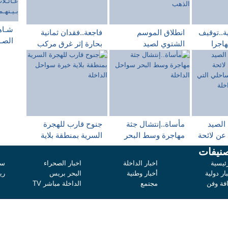
شـاهـ
ة..توقيف
انطلاق الموسم
فاجعة..فقدان ثمانية
الصـل
من 50 مهاجرا
الشتوي لصيد
بحارة إثر غرق مركب
عـائـ
35 آخرين في
الأخطبوط وهذه أسعار
للصيد الساحلي
بـيـن
حد
المنتوج بأسواق
سواحل طرفاية
بـالـ
لة
السمك المتواجدة
بجهة الداخلة وادي
الذهب
 الصيد
مأساة..إنتشال جثة
جنوح قارب للهجرة
عن لائحة
مهاجرة وسط البحر
السرية بمنطقة بلاية
سواحل الداخلة
خيرة سواحل الداخلة
نيفات
ي ستلج
ئيسية
اخبار الداخلة
اخبار الصحراء
سي
ة
ار دولية
أخبار وطنية
البحر بريس
ري
افة وفن
مجتمع
الداخلة مباشر TV