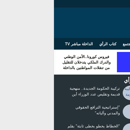
تمع
كتاب الرأي
الداخلة مباشر TV
فيروس كورونا..الأمن الوطني
والدرك الملكي يتدخلان للتقليل
من تنقلات المواطنين بالداخلة
أي
تركيبة الحكومة الجديدة.. منهجية
قديمة وتقليص عدد الوزراء أين
التغيير!!!
"إستراتيجية الترافع الحقوقي
والمدني وآلياته"
"الخطاط يخطو بخطى ثابثة" بقلم