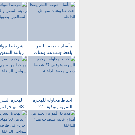
مأساة حقيقة..البحر
شرطة الموان
يلفظ جثث هنا وهناك
ربابنة السفن
سواحل الداخلة
والصيادين ال
بعقوبات ثقيل
احباط محاولة للهجرة
الهجرة السرية
السرية وتوقيف 27
48 مهاجرا م
شخصا شمال مدينة
جثث سواحل ا
الداخلة