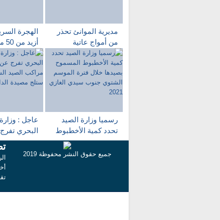
مديرية الموانئ تحذر
الهجرة السري
من أمواج عاتية
أزيد 
ستضرب ميناء الداخلة
وإنقاذ 
ظرف يوم وا
سواحل الداخ
رسميا وزارة الصيد
عاجل : وزارة
تحدد كمية الأخطبوط
البحري تفرج 
المسموح بصيدها خلال
مراكب الصيد
تص
فترة الموسم الشتوي
الساحلي الت
جميع حقوق النشر محفوظة 2019
الر
جنوب سيدي الغازي
مصيدة الداخل
أخب
2021
تق