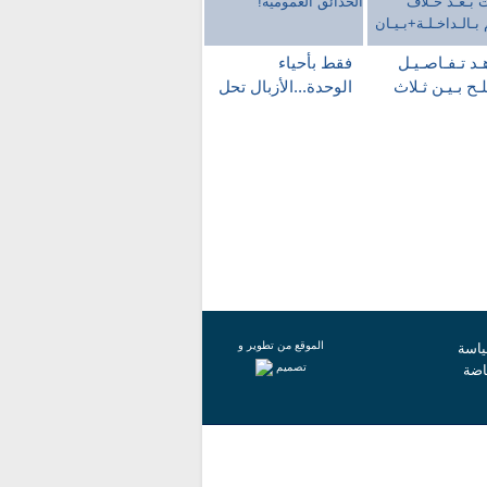
د تـفـاصـيـل
فقط بأحياء
ـح بـيـن ثـلاث
الوحدة...الأزبال تحل
لات بـعـد خـلاف
محل الحدائق
هـم
العمومية!
داخـلـة+بـيـان
الموقع من تطوير و
اسة
تصميم
اضة