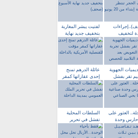
)..إجراءات
لفتيت يبشر المغاربة
ة لتخفيف
بتخفيف جديد نهاية
ر تنتظر
الأسبوع (صحف)
ربة إبتداء من
ديميات الجهوية
عائلة الدرهم تمنح
ليم تقر بفشل
إحدى عقاراتها كمقر
ة دروس
مؤقت للقنصلية
ويض بعد مقاطعة
الأمريكية بالداخلة
اميد للحصص
اسية
لة.. العثور على
السلطات المحلية
حارس وحدة
تفشل في تحرير
ية مشنوقا بحي
الملك العمومي
اعي
بمدينة الداخلة