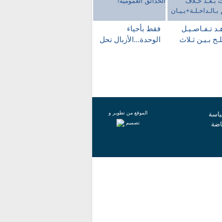
د تـفـاصـيـل
فقط بأحياء
ـح بـيـن ثـلاث
الوحدة...الأزبال تحل
لات بـعـد خـلاف
محل الحدائق
هـم
العمومية!
داخـلـة+بـيـان
الموقع من تطوير و
اسة
تصميم
اضة