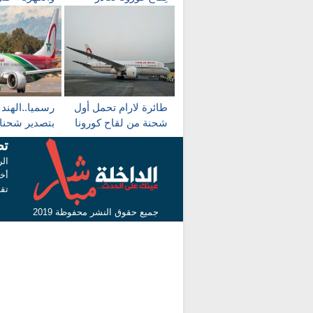
البيضاء في اتجاه
الإفلاس
المدن المغربية
والداخلة ضمن القائمة
طائرة لارام تحمل أول
رسميا..الهند ت
شحنة من لقاح كورونا
بتصدير شحن
من الهند إلى مطار
تص
البيضاء
المغرب الجم
الر
أخب
تق
جميع حقوق النشر محفوظة 2019