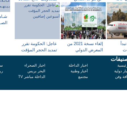
عملية التلقيح ضد
مصابة بالسرطان
كورونا
شـاهـ
الصـل
عـائـ
بـيـن
بـالـ
بدأ
إلغاء نسخة 2021 من
عاجل: الحكومة تقرر
ات
المعرض الدولي
تمديد الحجر المؤقت
لقاحات كوفيد19 إلى
للفلاحة بالمغرب
أسبوعين إضافيين
نيفات
عة
ئيسية
اخبار الداخلة
اخبار الصحراء
سي
ار دولية
أخبار وطنية
البحر بريس
ري
افة وفن
مجتمع
الداخلة مباشر TV