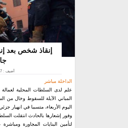
إنقاذ شخص بعد إنهي
جا
أضيف : 27 يناير 2021 على الساعة : 12:21:13
الداخلة مباشر
علم لدى السلطات المحلية لعمالة م
المباني الآيلة للسقوط وخال من الس
اليوم الأربعاء، متسببا في انهيار جزئي 
وفور إشعارها بالحادث انتقلت السلطات
لتأمين البنايات المجاورة ومباشر