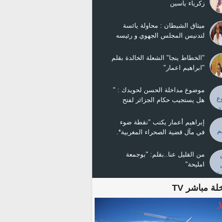
زكرياء ياسين
ميثاق الشيطان : محاولة يائسة
لتدنيس المجلس الجهوي و رئيسه
ولد ينجا
"الخطاط ينجا" الشعلة الخالدة بقلم
"ابراهيم اعمار"
موضوع مداخلة الحسن لحويدك : "
هل يستجيب حكام الجزائر لفتح
الحدود ومصالحة الجيران ؟
إبراهيم أعمار يكتب "نقطة ضوء
في مآل قضية الصحراء المغربية*.
من القليل عنا..بقلم: "بوجمعة
امليحة"
لة مباشر TV