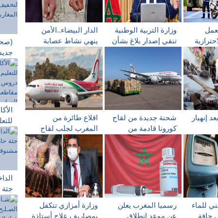
لعمل
وزارة التربية الوطنية
الدار البيضاء..الأمن
احترازية
تنفي إصدار بلاغ بشأن
ينهي نشاط عصابة
(صحف
الليلي
توقيف الدراسة بجميع
متخصصة في السرقة
جديد
الأسلاك
باستعمال الكسر
الحج
المغا
20 يونيو
الأكا
د إنهيار
شحنة جديدة من لقاح
اقلاع طائرة من
للتع
كورونا قادمة من
المغرب لجلب لقاح
تجرب
بحث جاري
الصين تصل المغرب
سينوفارم الصيني
التع
التل
الدر
الداخ
جثة 
صناع
ي للماء
رسميا المغرب يعلن
وزارة أمزازي تتكفل
الصن
ى حافة
عن موعد انطلاق
بمصاريف علاج أستاذة