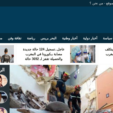
موقع
-
من نحن ؟
سياسة
أخبار دولية
أخبار وطنية
البحر بريس
رياضة
تقافة وفن
مج
تكلف
عاجل..تسجيل 124 حالة جديدة
مغرب
مصابة بـكورونا في المغرب
والحصيلة تقفز لـ 3692 حالة
الر