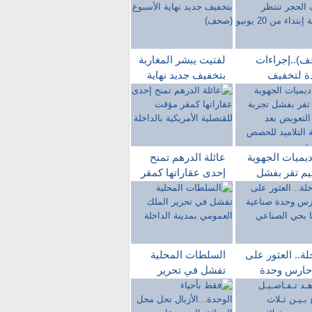
)..إجراءات
لفتيت يبشر المغاربة
ة لتخفيف
بتخفيف جديد نهاية
ر تنتظر
الأسبوع (صحف)
ربة إبتداء من
ديميات الجهوية
عائلة الدرهم تمنح
ليم تقر بفشل
إحدى عقاراتها كمقر
ة دروس
مؤقت للقنصلية
ويض بعد مقاطعة
الأمريكية بالداخلة
اميد للحصص
اسية
لة.. العثور على
السلطات المحلية
حارس وحدة
تفشل في تحرير
ية مشنوقا بحي
الملك العمومي
اعي
بمدينة الداخلة