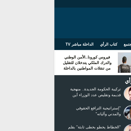
تمع
كتاب الرأي
الداخلة مباشر TV
فيروس كورونا..الأمن الوطني
والدرك الملكي يتدخلان للتقليل
من تنقلات المواطنين بالداخلة
أي
تركيبة الحكومة الجديدة.. منهجية
قديمة وتقليص عدد الوزراء أين
التغيير!!!
"إستراتيجية الترافع الحقوقي
والمدني وآلياته"
"الخطاط يخطو بخطى ثابثة" بقلم