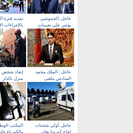
عاجل..الحموشي
تمديد فترة ا
يؤشر على تعيينات
بالإجراءات ال
جديدة في مناصب
وحظر التجول 
المسؤولية بالأمن
عاجل : الملك محمد
إنقاذ شخص بع
السادس يتلقى
منزل بالدار
الجرعة الأولى من
البيضاء..وال
لقاح كورونا
عن مفقودين
عاجل..أولى شحنات
المكتب الوطن
لِقاح كورونا تغادر
والكهرباء عل